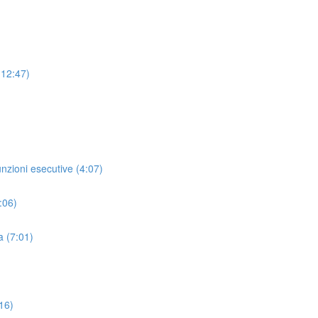
 (12:47)
unzioni esecutive (4:07)
:06)
a (7:01)
16)