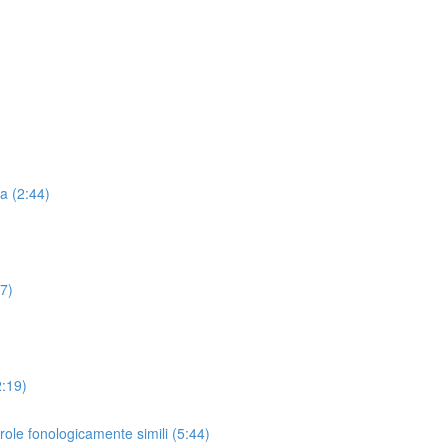
la (2:44)
17)
2:19)
arole fonologicamente simili (5:44)